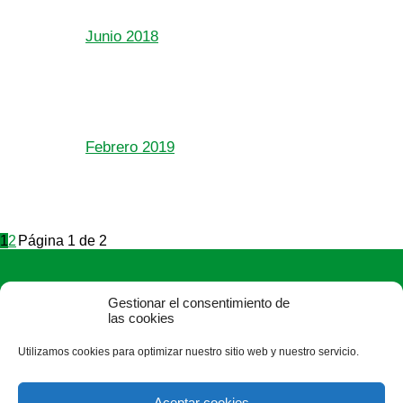
Junio 2018
Febrero 2019
1
2
Página 1 de 2
Gestionar el consentimiento de
las cookies
Utilizamos cookies para optimizar nuestro sitio web y nuestro servicio.
ASAJA León - Jóvenes Agricultores
Paseo Salamanca, 1 bajo - 24009 León - España · Tel.: +34
Aceptar cookies