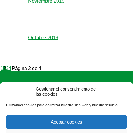
Noviembre 2019
Octubre 2019
1
2
3
4
Página 2 de 4
Gestionar el consentimiento de
las cookies
Utilizamos cookies para optimizar nuestro sitio web y nuestro servicio.
ASAJA León - Jóvenes Agricultores
Paseo Salamanca, 1 bajo - 24009 León - España · Tel.: +34
Aceptar cookies
987 24 52 31 · Fax: +34 987 87 60 12 ·
asaja@asajaleon.com