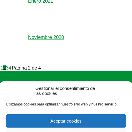
Enero 2021
Noviembre 2020
1
2
3
4
Página 2 de 4
Gestionar el consentimiento de
las cookies
Utilizamos cookies para optimizar nuestro sitio web y nuestro servicio.
ASAJA León - Jóvenes Agricultores
Paseo Salamanca, 1 bajo - 24009 León - España · Tel.: +34
Aceptar cookies
987 24 52 31 · Fax: +34 987 87 60 12 ·
asaja@asajaleon.com