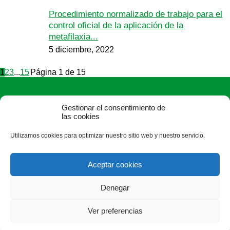
Procedimiento normalizado de trabajo para el
control oficial de la aplicación de la
metafilaxia...
5 diciembre, 2022
1
2
3
...
15
Página 1 de 15
Gestionar el consentimiento de
las cookies
Utilizamos cookies para optimizar nuestro sitio web y nuestro servicio.
ASAJA León - Jóvenes Agricultores
Paseo Salamanca, 1 bajo - 24009 León - España · Tel.: +34
Aceptar cookies
987 24 52 31 · Fax: +34 987 87 60 12 ·
asaja@asajaleon.com
Denegar
Ver preferencias
®
|
|
© Aviso Legal
|
Xolido
|