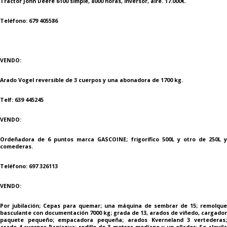
Tractor John Deere 6100 simple, 8000 horas, inversor, aire. 17.000€.
Teléfono: 679 405586
VENDO
:
Arado Vogel reversible de 3 cuerpos y una abonadora de 1700 kg.
Telf: 639 445245
VENDO:
Ordeñadora de 6 puntos marca GASCOINE; frigorífico 500L y otro de 250L y
comederas.
Teléfono: 697 326113
VENDO:
Por jubilación; Cepas para quemar; una máquina de sembrar de 15; remolque
basculante con documentación 7000 kg; grada de 13, arados de viñedo, cargador
paquete pequeño; empacadora pequeña; arados Kverneland 3 vertederas;
arado 4 cuerpos Paniagua; rodillo de 3 metros mediano y un ollador; Se alquila