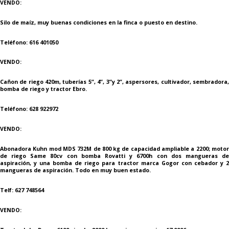
VENDO:
Silo de maíz, muy buenas condiciones en la finca o puesto en destino.
Teléfono: 616 401050
VENDO:
Cañon de riego 420m, tuberías 5”, 4”, 3”y 2”, aspersores, cultivador, sembradora,
bomba de riego y tractor Ebro.
Teléfono: 628 922972
VENDO:
Abonadora Kuhn mod MDS 732M de 800 kg de capacidad ampliable a 2200; motor
de riego Same 80cv con bomba Rovatti y 6700h con dos mangueras de
aspiración, y una bomba de riego para tractor marca Gogor con cebador y 2
mangueras de aspiración. Todo en muy buen estado.
Telf: 627 748564
VENDO: