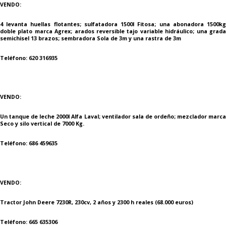
VENDO:
4 levanta huellas flotantes; sulfatadora 1500l Fitosa; una abonadora 1500kg
doble plato marca Agrex; arados reversible tajo variable hidráulico; una grada
semichisel 13 brazos; sembradora Sola de 3m y una rastra de 3m
Teléfono: 620 316935
VENDO:
Un tanque de leche 2000l Alfa Laval; ventilador sala de ordeño; mezclador marca
Seco y silo vertical de 7000 Kg.
Teléfono: 686 459635
VENDO:
Tractor John Deere 7230R, 230cv, 2 años y 2300 h reales (68.000 euros)
Teléfono: 665 635306