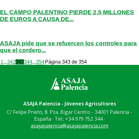
EL CAMPO PALENTINO PIERDE 2,5 MILLONES
DE EUROS A CAUSA DE...
ASAJA pide que se refuercen los controles para
que el cordero...
1
...
342
343
344
...
354
Página 343 de 354
ASAJA Palencia - Jóvenes Agricultores
C/ Felipe Prieto, 8. Pza. Bigar Centro - 34001 Palencia -
España · Tel.: +34 979 752 344 ·
asajapalencia@asajapalencia.com