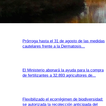
Prórroga hasta el 31 de agosto de las medidas
cautelares frente a la Dermatosis...
El Ministerio abonará la ayuda para la compra
de fertilizantes a 32.893 agricultores de...
Flexibilizado el ecorrégimen de biodiversidad:
se autorizada la recolección anticipada del