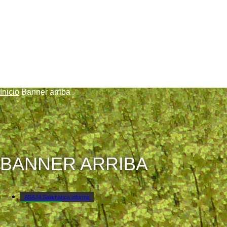
Inicio
Banner arriba
BANNER ARRIBA
ASAJA Salamanca informa
Banner arriba
Circulación de maquinaria