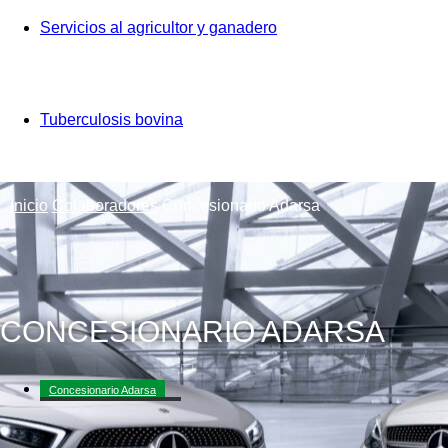
Servicios al agricultor y ganadero
Tuberculosis bovina
Inicio
Colaboradores
Concesionario Adarsa
CONCESIONARIO ADARSA
Concesionario Adarsa
Diputación de Salamanca