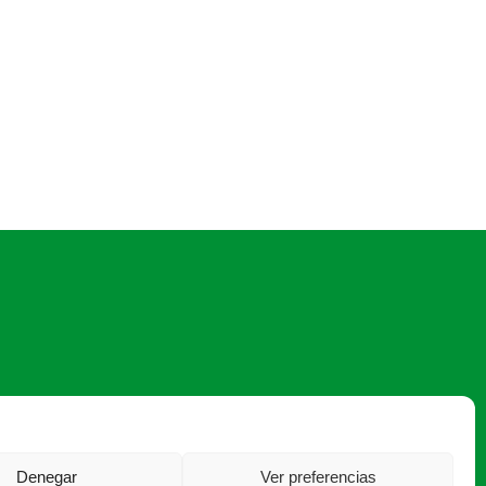
asaja@asajasalamanca.com
Denegar
Ver preferencias