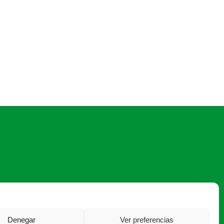
asaja@asajasalamanca.com
Denegar
Ver preferencias