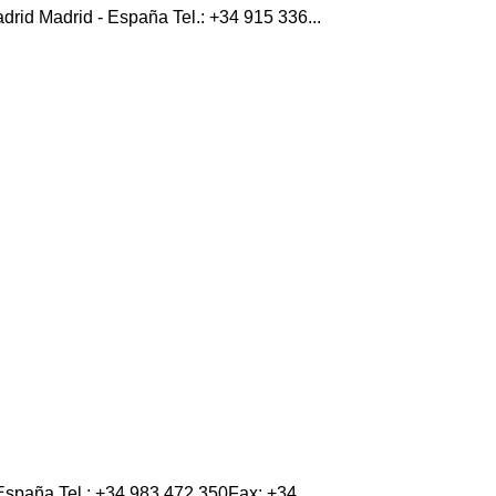
drid Madrid - España Tel.: +34 915 336...
 España Tel.: +34 983 472 350Fax: +34...