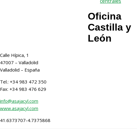
centrales
Oficina
Castilla y
León
Calle Hípica, 1
47007
–
Valladolid
Valladolid
– España
Tel.: +34 983 472 350
Fax: +34 983 476 629
info@asajacyl.com
www.asajacyl.com
41.6373707
-4.7375868