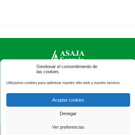
Gestionar el consentimiento de
las cookies
ASAJA Segovia - Jóvenes Agricultores
C/ Bomberos, 10 - 40003 Segovia - España · Tel.: +34 921
Utilizamos cookies para optimizar nuestro sitio web y nuestro servicio.
430 657 · Fax: +34 921 440 410 ·
asajasegovia@asajasegovia.com
Aceptar cookies
Denegar
Ver preferencias
®
|
|
© Aviso Legal
|
Xolido
|