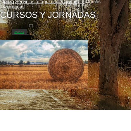
Inicio
Servicios al agricultor y ganadero
Cursos
y jornadas
CURSOS Y JORNADAS
Avisos
Catastro