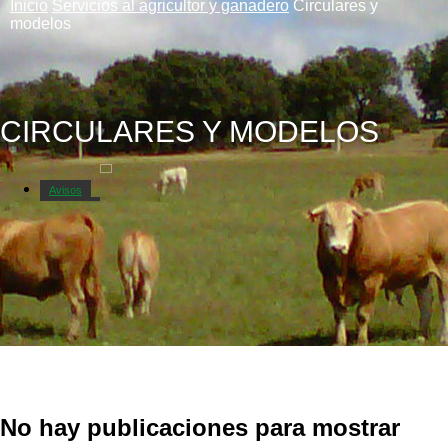
Inicio
Servicios al agricultor y ganadero
Circulares y
modelos
CIRCULARES Y MODELOS
Avisos
Catastro
No hay publicaciones para mostrar