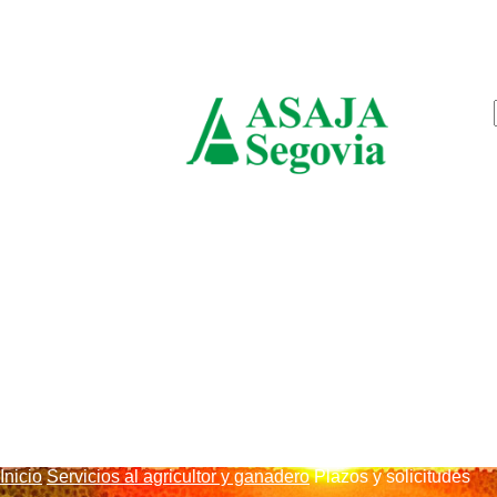
sábado, agosto 8, 2026
ASAJ
Segov
Inicio
Servicios al agricultor y ganadero
Plazos y solicitudes