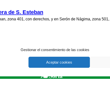
era de S. Esteban
ban, zona 401, con derechos, y en Serón de Nágima, zona 501,
Gestionar el consentimiento de las cookies
Aceptar cookies
ASAJA Soria - Jóvenes Agricultores
Ind. Las Casas-Vivero de Empresas) - 42005 Soria - España · Te