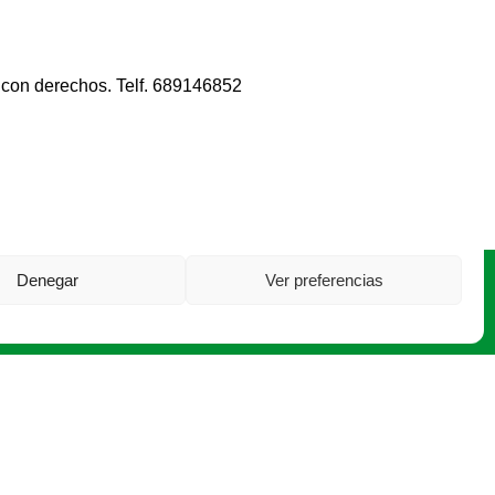
 con derechos. Telf. 689146852
Denegar
Ver preferencias
l.: +34 975 228 539