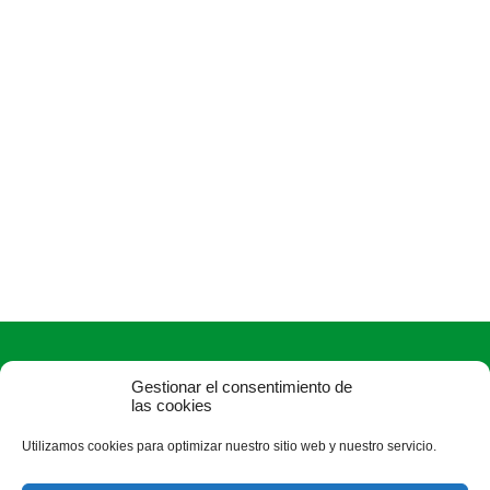
Gestionar el consentimiento de
las cookies
Utilizamos cookies para optimizar nuestro sitio web y nuestro servicio.
ASAJA Soria - Jóvenes Agricultores
C/ J, 0 s/n (Pol. Ind. Las Casas-Vivero de Empresas) - 42005