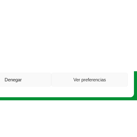
Denegar
Ver preferencias
·
asajavalladolid@asajavalladolid.com