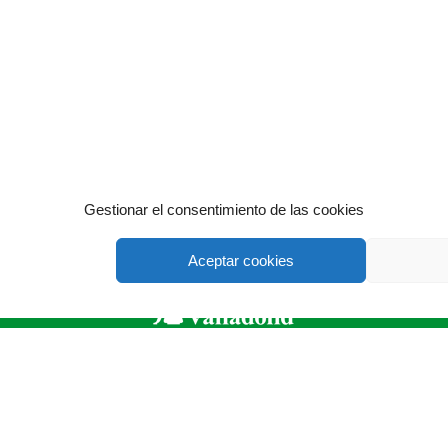
Gestionar el consentimiento de las cookies
Aceptar cookies
ASAJA Valladolid - Jóvenes Agricultores
adolid - España · Tel.: +34 983 203 371 · Fax: +34 983 391 511 