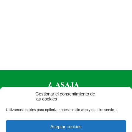
Gestionar el consentimiento de
las cookies
ASAJA Valladolid - Jóvenes Agricultores
Utilizamos cookies para optimizar nuestro sitio web y nuestro servicio.
Pza. Madrid, 4-3ª planta - 47001 Valladolid - España · Tel.:
+34 983 203 371 · Fax: +34 983 391 511 ·
Aceptar cookies
asajavalladolid@asajavalladolid.com