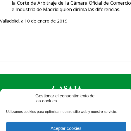
la Corte de Arbitraje de la Cámara Oficial de Comercio
e Industria de Madrid quien dirima las diferencias.
Valladolid, a 10 de enero de 2019
Gestionar el consentimiento de
las cookies
ASAJA Zamora - Jóvenes Agricultores
Utilizamos cookies para optimizar nuestro sitio web y nuestro servicio.
Plaza de Alemania, 1, 3ª - 49014 Zamora - España · Tel.: +34
980 532 154 ·
zamora@asajazamora.com
Aceptar cookies