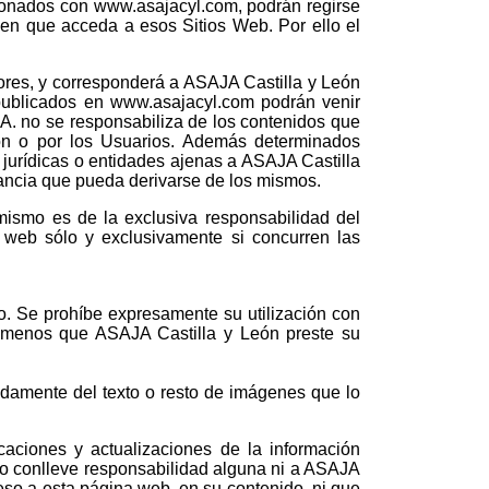
ionados con www.asajacyl.com, podrán regirse
en que acceda a esos Sitios Web. Por ello el
ores, y corresponderá a ASAJA Castilla y León
 publicados en www.asajacyl.com podrán venir
S.A. no se responsabiliza de los contenidos que
ón o por los Usuarios. Además determinados
jurídicas o entidades ajenas a ASAJA Castilla
tancia que pueda derivarse de los mismos.
ismo es de la exclusiva responsabilidad del
a web sólo y exclusivamente si concurren las
o. Se prohíbe expresamente su utilización con
 a menos que ASAJA Castilla y León preste su
adamente del texto o resto de imágenes que lo
caciones y actualizaciones de la información
llo conlleve responsabilidad alguna ni a ASAJA
ceso a esta página web, en su contenido, ni que