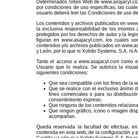
Determinados Sitios Web de www.asajacyl.com
por condiciones de uso específicas, las cua
usuario deberá leer las Condiciones de uso de
Los contenidos y archivos publicados en www.
la exclusiva responsabilidad de los mismos 
protegidos por los derechos de autor y la legi
figuran en www.asajacyl.com, los cuales s
contenidos y/o archivos publicados en www.as
y León, por lo que ni Xolido Systems, S.A. ni
Tanto el acceso a www.asajacyl.com como el
Usuario que lo realiza. Se autoriza la visu
siguientes condiciones:
Que sea compatible con los fines de la
Que se realice con el exclusivo ánimo d
fines comerciales o para su distribuci
consentimiento expreso.
Que ninguno de los contenidos relacion
Que ningún gráfico, icono o imagen disp
acompañan.
Queda reservada la facultad de efectuar, en
contenida en esta web, de la configuración y 
Castilla y León ni a Xolido Systems S.A. No se