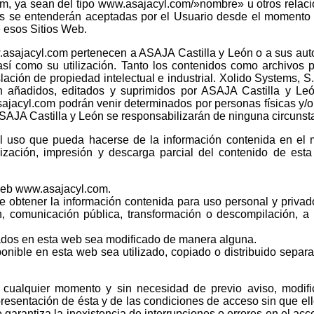
, ya sean del tipo www.asajacyl.com/»nombre» u otros relac
les se entenderán aceptadas por el Usuario desde el momento 
 esos Sitios Web.
asajacyl.com pertenecen a ASAJA Castilla y León o a sus aut
así como su utilización. Tanto los contenidos como archivos
slación de propiedad intelectual e industrial. Xolido Systems, 
on añadidos, editados y suprimidos por ASAJA Castilla y Le
ajacyl.com podrán venir determinados por personas físicas y/o 
 ASAJA Castilla y León se responsabilizarán de ninguna circuns
 uso que pueda hacerse de la información contenida en el m
alización, impresión y descarga parcial del contenido de est
 web www.asajacyl.com.
e obtener la información contenida para uso personal y privad
ón, comunicación pública, transformación o descompilación,
ados en esta web sea modificado de manera alguna.
onible en esta web sea utilizado, copiado o distribuido separ
 cualquier momento y sin necesidad de previo aviso, modifi
presentación de ésta y de las condiciones de acceso sin que e
 garantiza la inexistencia de interrupciones o errores en el ac