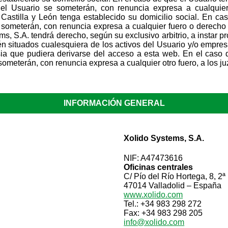
l Usuario se someterán, con renuncia expresa a cualquier 
stilla y León tenga establecido su domicilio social. En caso
someterán, con renuncia expresa a cualquier fuero o derecho 
s, S.A. tendrá derecho, según su exclusivo arbitrio, a instar pr
én situados cualesquiera de los activos del Usuario y/o empres
sia que pudiera derivarse del acceso a esta web. En el caso 
ometerán, con renuncia expresa a cualquier otro fuero, a los ju
INFORMACIÓN GENERAL
Xolido Systems, S.A.
NIF: A47473616
Oficinas centrales
C/ Pío del Río Hortega, 8, 2ª
47014 Valladolid – España
www.xolido.com
Tel.: +34 983 298 272
Fax: +34 983 298 205
info@xolido.com