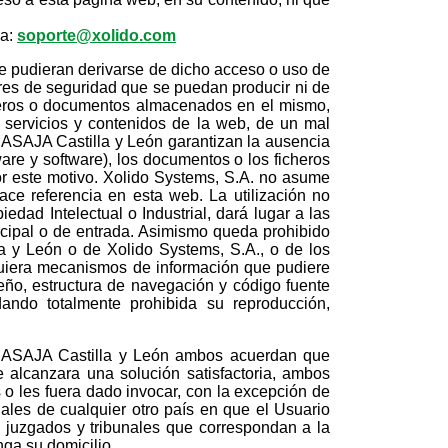
 a:
soporte@xolido.com
e pudieran derivarse de dicho acceso o uso de
ores de seguridad que se puedan producir ni de
cheros o documentos almacenados en el mismo,
 servicios y contenidos de la web, de un mal
 ASAJA Castilla y León garantizan la ausencia
are y software), los documentos o los ficheros
or este motivo. Xolido Systems, S.A. no asume
ce referencia en esta web. La utilización no
dad Intelectual o Industrial, dará lugar a las
ncipal o de entrada. Asimismo queda prohibido
la y León o de Xolido Systems, S.A., o de los
squiera mecanismos de información que pudiere
eño, estructura de navegación y código fuente
ndo totalmente prohibida su reproducción,
o y ASAJA Castilla y León ambos acuerdan que
e alcanzara una solución satisfactoria, ambos
o les fuera dado invocar, con la excepción de
nales de cualquier otro país en que el Usuario
s juzgados y tribunales que correspondan a la
nga su domicilio