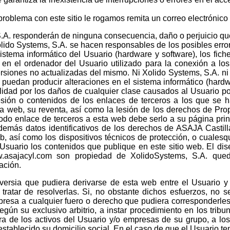
 problema con este sitio le rogamos remita un correo electrónico
S.A. responderán de ninguna consecuencia, daño o perjuicio qu
olido Systems, S.A. se hacen responsables de los posibles err
istema informático del Usuario (hardware y software), los fi
en el ordenador del Usuario utilizado para la conexión a los
rsiones no actualizadas del mismo. Ni Xolido Systems, S.A. ni
puedan producir alteraciones en el sistema informático (hardw
lidad por los daños de cualquier clase causados al Usuario p
sión o contenidos de los enlaces de terceros a los que se ha
a web, su reventa, así como la lesión de los derechos de Propie
odo enlace de terceros a esta web debe serlo a su página pri
y demás datos identificativos de los derechos de ASAJA Castil
, así como los dispositivos técnicos de protección, o cuale
 Usuario los contenidos que publique en este sitio web. El dis
.asajacyl.com son propiedad de XolidoSystems, S.A. queda
ación.
roversia que pudiera derivarse de esta web entre el Usuari
ratar de resolverlas. Si, no obstante dichos esfuerzos, no s
resa a cualquier fuero o derecho que pudiera corresponderles 
ún su exclusivo arbitrio, a instar procedimiento en los tribu
ra de los activos del Usuario y/o empresas de su grupo, a lo
tablecido su domicilio social. En el caso de que el Usuario te