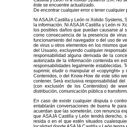
éste se encuentre actualizado.
De encontrar cualquier error o tener cualquier
Ni ASAJA Castilla y León ni Xolido Systems, 
la información. Ni ASAJA Castilla y León ni X
los posibles daños que puedan causarse al s
como consecuencia de la presencia de virus 
funcionamiento del navegador o del uso de ve
de virus u otros elementos en los mismos que 
del Usuario, excluyendo cualquier responsabi
responsabilidad alguna derivada de la conce
autorizada de la información contenida en est
responsabilidades legalmente establecidas. T
suprimir, eludir o manipular el «copyright» 
Contenidos, o del Know-How de este sitio web
contener. Será exclusiva responsabilidad del
(con exclusión de los Contenidos) de www
distribución, comunicación pública o transform
En caso de existir cualquier disputa o cont
entablarán conversaciones de buena fe para t
acuerdan que las someterán, con renuncia exp
que ASAJA Castilla y León tendrá derecho, seg
resida o en el que estén situados cualesquie
localidad donde ASAJA Castilla y León tenga es