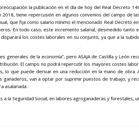
preocupación la publicación en el día de hoy del Real Decreto 146
n 2018, tiene repercusión en algunos convenios del campo de las
l, que fija como salario mínimo el mencionado Real Decreto en t
eros. En todo caso, este incremento salarial, desmedido tanto 
disparará los costes laborales en su conjunto, ya que a la subid
ones generales de la economía”, pero ASAJA de Castilla y León re
stribución. El campo no podrá repercutir los mayores costes labora
es, lo que puede derivar en una reducción en la mano de obra.
 ganaderos, van a optar por suprimir puestos de trabajo, y recu
a asalariada.
os a la Seguridad Social, en labores agroganaderas y forestales, u