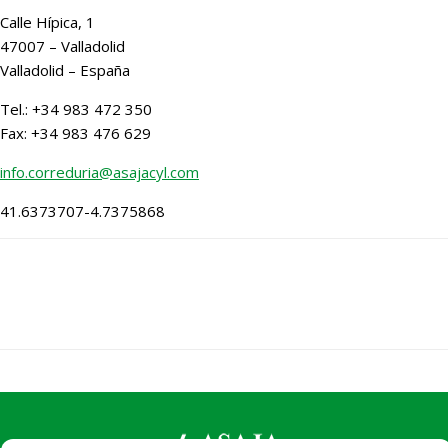
Calle Hípica, 1
47007
–
Valladolid
Valladolid
– España
Tel.: +34 983 472 350
Fax: +34 983 476 629
info.correduria@asajacyl.com
41.6373707
-4.7375868