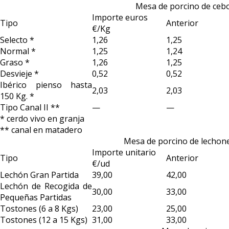
Mesa de porcino de ceb
Importe euros
Tipo
Anterior
€/Kg
Selecto *
1,26
1,25
Normal *
1,25
1,24
Graso *
1,26
1,25
Desvieje *
0,52
0,52
Ibérico pienso hasta
2,03
2,03
150 Kg. *
Tipo Canal II **
—
—
* cerdo vivo en granja
** canal en matadero
Mesa de porcino de lechone
Importe unitario
Tipo
Anterior
€/ud
Lechón Gran Partida
39,00
42,00
Lechón de Recogida de
30,00
33,00
Pequeñas Partidas
Tostones (6 a 8 Kgs)
23,00
25,00
Tostones (12 a 15 Kgs)
31,00
33,00