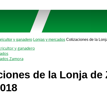
gricultor y ganadero
Lonjas y mercados
Cotizaciones de la Lon
gricultor y ganadero
cados
cados Zamora
ciones de la Lonja de
2018