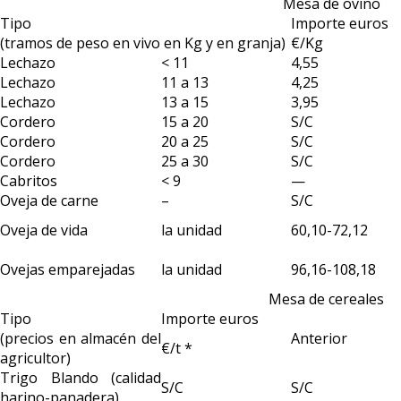
Mesa de ovino
Tipo
Importe euros
(tramos de peso en vivo en Kg y en granja)
€/Kg
Lechazo
< 11
4,55
Lechazo
11 a 13
4,25
Lechazo
13 a 15
3,95
Cordero
15 a 20
S/C
Cordero
20 a 25
S/C
Cordero
25 a 30
S/C
Cabritos
< 9
—
Oveja de carne
–
S/C
Oveja de vida
la unidad
60,10-72,12
Ovejas emparejadas
la unidad
96,16-108,18
Mesa de cereales
Tipo
Importe euros
(precios en almacén del
Anterior
€/t *
agricultor)
Trigo Blando (calidad
S/C
S/C
harino-panadera)