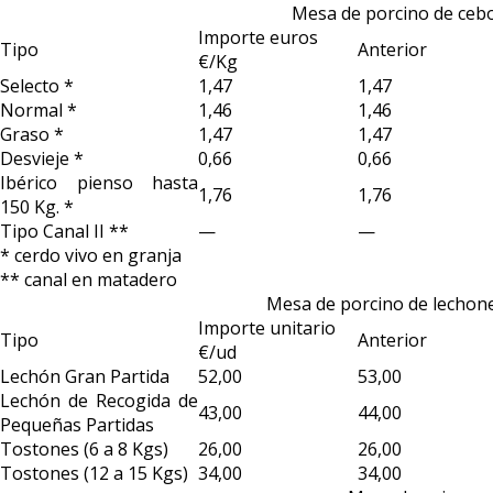
Mesa de porcino de ceb
Importe euros
Tipo
Anterior
€/Kg
Selecto *
1,47
1,47
Normal *
1,46
1,46
Graso *
1,47
1,47
Desvieje *
0,66
0,66
Ibérico pienso hasta
1,76
1,76
150 Kg. *
Tipo Canal II **
—
—
* cerdo vivo en granja
** canal en matadero
Mesa de porcino de lechone
Importe unitario
Tipo
Anterior
€/ud
Lechón Gran Partida
52,00
53,00
Lechón de Recogida de
43,00
44,00
Pequeñas Partidas
Tostones (6 a 8 Kgs)
26,00
26,00
Tostones (12 a 15 Kgs)
34,00
34,00