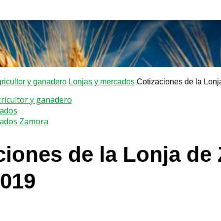
gricultor y ganadero
Lonjas y mercados
Cotizaciones de la Lon
gricultor y ganadero
cados
cados Zamora
ciones de la Lonja de
2019