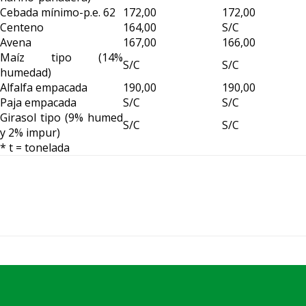
Cebada mínimo-p.e. 62
172,00
172,00
Centeno
164,00
S/C
Avena
167,00
166,00
Maíz tipo (14%
S/C
S/C
humedad)
Alfalfa empacada
190,00
190,00
Paja empacada
S/C
S/C
Girasol tipo (9% humed
S/C
S/C
y 2% impur)
* t = tonelada