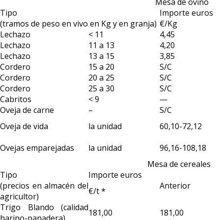
Mesa de ovino
Tipo
Importe euros
(tramos de peso en vivo en Kg y en granja)
€/Kg
Lechazo
< 11
4,45
Lechazo
11 a 13
4,20
Lechazo
13 a 15
3,85
Cordero
15 a 20
S/C
Cordero
20 a 25
S/C
Cordero
25 a 30
S/C
Cabritos
< 9
—
Oveja de carne
–
S/C
Oveja de vida
la unidad
60,10-72,12
Ovejas emparejadas
la unidad
96,16-108,18
Mesa de cereales
Tipo
Importe euros
(precios en almacén del
Anterior
€/t *
agricultor)
Trigo Blando (calidad
181,00
181,00
harino-panadera)