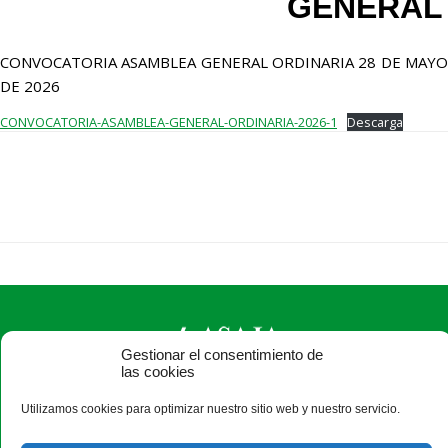
GENERAL
CONVOCATORIA ASAMBLEA GENERAL ORDINARIA 28 DE MAYO
DE 2026
CONVOCATORIA-ASAMBLEA-GENERAL-ORDINARIA-2026-1
Descarga
Gestionar el consentimiento de
las cookies
ASAJA Zamora - Jóvenes Agricultores
Utilizamos cookies para optimizar nuestro sitio web y nuestro servicio.
Plaza de Alemania, 1, 3ª - 49014 Zamora - España · Tel.: +34