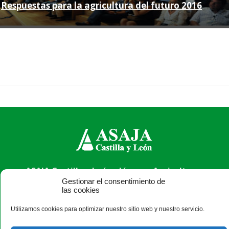
Respuestas para la agricultura del futuro 2016
ASAJA Castilla y León - Jóvenes Agricultores
Gestionar el consentimiento de
Calle Monasterio de Santa Isabel, nº 6 (bajo). CP 47015
las cookies
Valladolid - España · Tel.: +34 983 472 350 ·
info@asajacyl.com
Utilizamos cookies para optimizar nuestro sitio web y nuestro servicio.