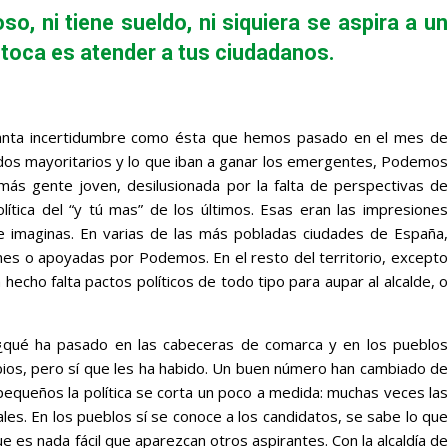
o, ni tiene sueldo, ni siquiera se aspira a un
e toca es atender a tus ciudadanos.
tanta incertidumbre como ésta que hemos pasado en el mes de
tidos mayoritarios y lo que iban a ganar los emergentes, Podemos
más gente joven, desilusionada por la falta de perspectivas de
ítica del “y tú mas” de los últimos. Esas eran las impresiones
ue imaginas. En varias de las más pobladas ciudades de España,
nes o apoyadas por Podemos. En el resto del territorio, excepto
hecho falta pactos políticos de todo tipo para aupar al alcalde, o
o, ¿qué ha pasado en las cabeceras de comarca y en los pueblos
bios, pero sí que les ha habido. Un buen número han cambiado de
equeños la política se corta un poco a medida: muchas veces las
les. En los pueblos sí se conoce a los candidatos, se sabe lo que
e es nada fácil que aparezcan otros aspirantes. Con la alcaldía de