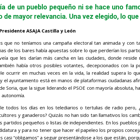
día de un pueblo pequeño ni se hace uno famos
co de mayor relevancia. Una vez elegido, lo qu
Presidente ASAJA Castilla y León
León
s que no teníamos una campaña electoral tan animada y con 
lias de los bares había apuestas sobre lo que perderían los par
veía que les darían más cancha en las ciudades, donde reside 
ambién había otros posibles votantes, decepcionados con la pol
e ocurrir en muchas veces en la vida, la realidad supera lo q
hoy el ayuntamiento está en manos de plataformas ciudadanas afi
e Soria, que la sigue liderando el PSOE con mayoría absoluta, ha 
a autonomía.
le todos los días en los telediarios o tertulias de radio per
cultores y ganaderos? Quizás no han sido tan llamativos los cam
 partidos pequeños o listas de independientes. En los pueblos p
idatura y para no tener que hacer el papeleo los propios conceja
os casi “obligamos” a seguir presentándose a los que están, porqu