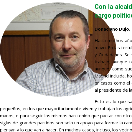
Con la alcal
cargo políti
Donaciano Dujo. 
Hacía muchos año
mayo. En las tertu
y Ciudadanos. Se 
trabajo, aunque t
aunque, como suel
Madrid incluida, 
en casos como el d
al presidente de l
Esto es lo que sa
pequeños, en los que mayoritariamente viven y trabajan los agri
manos, o para seguir los mismos han tenido que pactar con otros
siglas de grandes partidos son solo un apoyo para formar la cand
piensan y lo que van a hacer. En muchos casos, incluso, los vecin