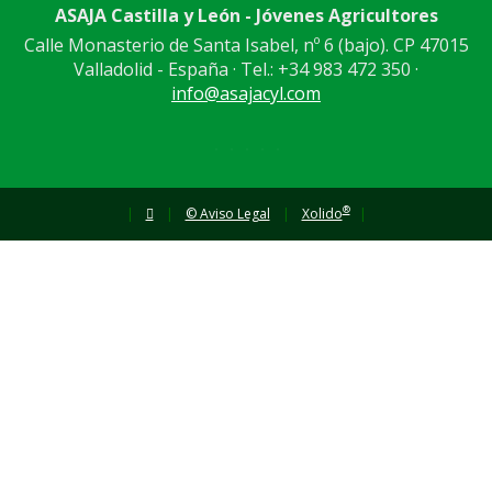
ASAJA Castilla y León - Jóvenes Agricultores
Calle Monasterio de Santa Isabel, nº 6 (bajo). CP 47015
Valladolid - España · Tel.: +34 983 472 350 ·
info@asajacyl.com
®
|
|
© Aviso Legal
|
Xolido
|