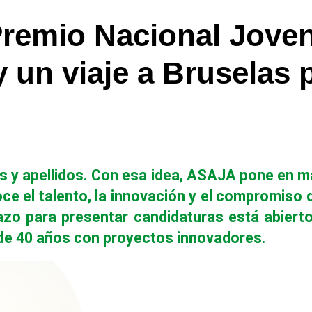
Premio Nacional Joven
y un viaje a Bruselas 
León
s y apellidos. Con esa idea, ASAJA pone en ma
ce el talento, la innovación y el compromiso 
plazo para presentar candidaturas está abiert
 de 40 años con proyectos innovadores.