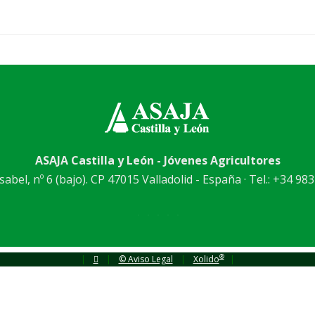
ASAJA Castilla y León - Jóvenes Agricultores
abel, nº 6 (bajo). CP 47015 Valladolid - España · Tel.: +34 983
®
|
|
© Aviso Legal
|
Xolido
|