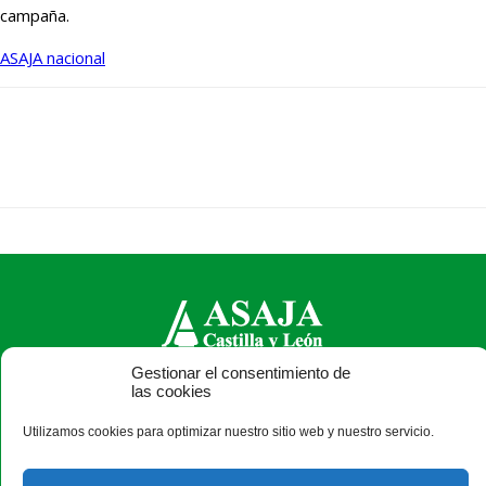
campaña.
ASAJA nacional
Gestionar el consentimiento de
ASAJA Castilla y León - Jóvenes Agricultores
las cookies
Calle Monasterio de Santa Isabel, nº 6 (bajo). CP 47015
Utilizamos cookies para optimizar nuestro sitio web y nuestro servicio.
Valladolid - España · Tel.: +34 983 472 350 ·
info@asajacyl.com