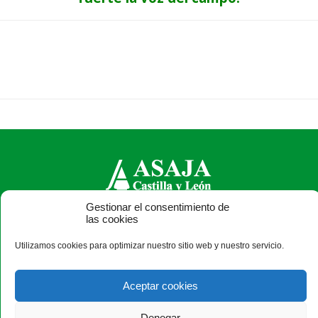
Gestionar el consentimiento de
ASAJA Castilla y León - Jóvenes Agricultores
las cookies
Calle Monasterio de Santa Isabel, nº 6 (bajo). CP 47015
Utilizamos cookies para optimizar nuestro sitio web y nuestro servicio.
Valladolid - España · Tel.: +34 983 472 350 ·
info@asajacyl.com
Aceptar cookies
Denegar