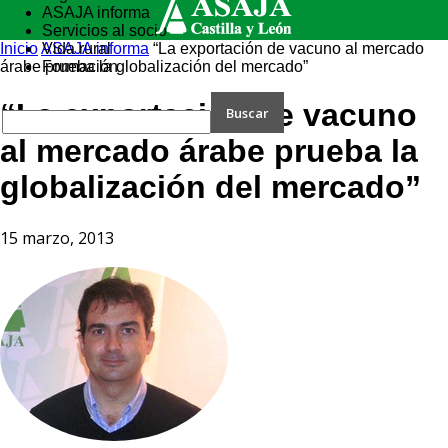
ASAJA informa
Servicios al socio
Inicio
ASAJA informa
Vida rural
“La exportación de vacuno al mercado
árabe prueba la globalización del mercado”
Formación
“La exportación de vacuno
al mercado árabe prueba la
globalización del mercado”
15 marzo, 2013