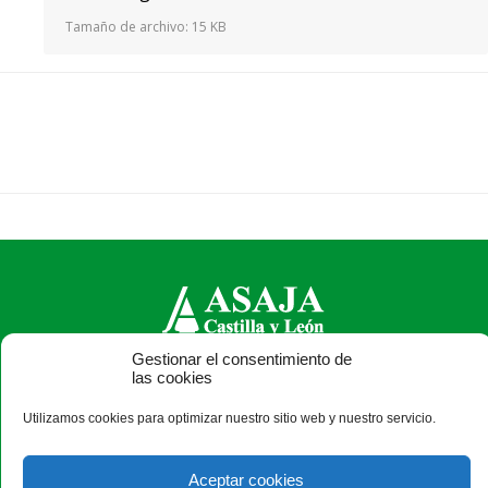
Tamaño de archivo:
15 KB
Gestionar el consentimiento de
ASAJA Castilla y León - Jóvenes Agricultores
las cookies
Calle Monasterio de Santa Isabel, nº 6 (bajo). CP 47015
Utilizamos cookies para optimizar nuestro sitio web y nuestro servicio.
Valladolid - España · Tel.: +34 983 472 350 ·
info@asajacyl.com
Aceptar cookies