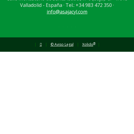
Valladolid - España · Tel.: +34 983 472 350 ·
info@asajacyl.com
®
|
|
© Aviso Legal
|
Xolido
|