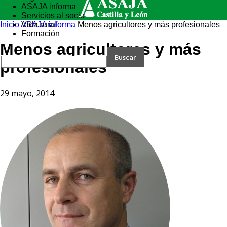
ASAJA informa
Servicios al socio
Inicio
ASAJA informa
Vida rural
Menos agricultores y más profesionales
Formación
Menos agricultores y más
profesionales
29 mayo, 2014