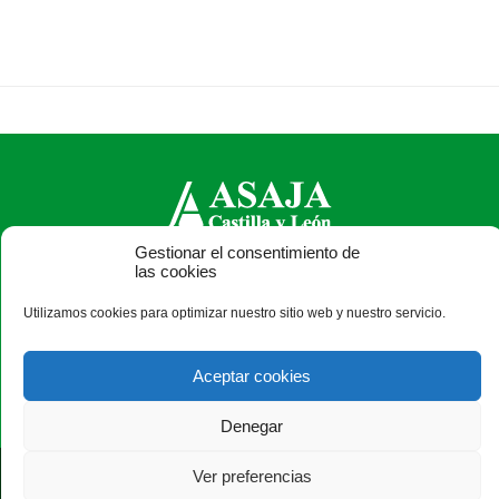
Gestionar el consentimiento de
ASAJA Castilla y León - Jóvenes Agricultores
las cookies
Calle Monasterio de Santa Isabel, nº 6 (bajo). CP 47015
Utilizamos cookies para optimizar nuestro sitio web y nuestro servicio.
Valladolid - España · Tel.: +34 983 472 350 ·
info@asajacyl.com
Aceptar cookies
Denegar
®
|
|
© Aviso Legal
|
Xolido
|
Ver preferencias