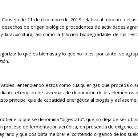
 Consejo de 11 de diciembre de 2018 relativa al fomento del us
 desechos de origen biológico procedentes de actividades agraria
a y la acuicultura, así como la fracción biodegradable de los res
categorizar lo que es biomasa y lo que no lo es, por tanto, se a
tión.
ovables, entendiendo estos como cualquier gas que proceda o s
diante el empleo de sistemas de depuración de los elementos que
o principal que da capacidad energética al biogás y así asemejar
btiene lo que se denomina “digestato”, que no deja de ser otra 
 un proceso de fermentación aeróbica, en presencia de oxígeno, c
grario y que posibilita mejorar el contenido orgánico de los suelo