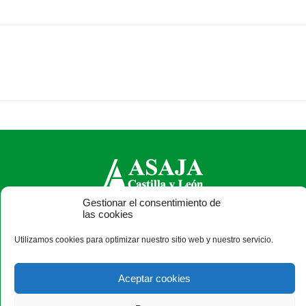
Gestionar el consentimiento de
ASAJA Castilla y León - Jóvenes Agricultores
las cookies
Calle Monasterio de Santa Isabel, nº 6 (bajo). CP 47015
Utilizamos cookies para optimizar nuestro sitio web y nuestro servicio.
Valladolid - España · Tel.: +34 983 472 350 ·
info@asajacyl.com
Aceptar cookies