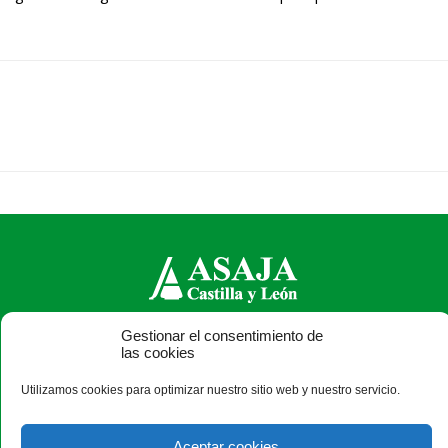
Gestionar el consentimiento de
ASAJA Castilla y León - Jóvenes Agricultores
las cookies
Calle Monasterio de Santa Isabel, nº 6 (bajo). CP 47015
Valladolid - España · Tel.: +34 983 472 350 ·
Utilizamos cookies para optimizar nuestro sitio web y nuestro servicio.
info@asajacyl.com
Aceptar cookies