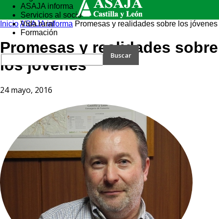
ASAJA informa
Servicios al socio
Inicio
ASAJA informa
Vida rural
Promesas y realidades sobre los jóvenes
Formación
Promesas y realidades sobre
los jóvenes
24 mayo, 2016