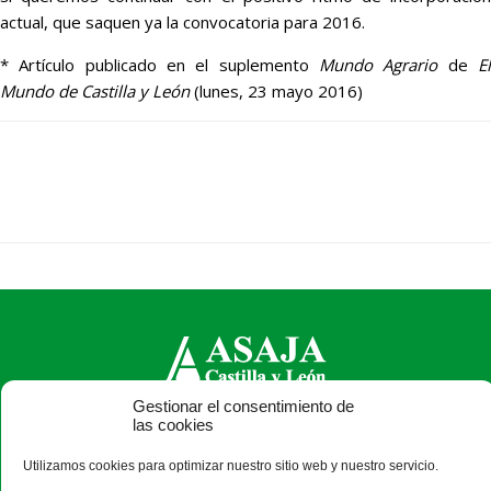
actual, que saquen ya la convocatoria para 2016.
* Artículo publicado en el suplemento
Mundo Agrario
de
E
Mundo de Castilla y León
(lunes, 23 mayo 2016)
Gestionar el consentimiento de
ASAJA Castilla y León - Jóvenes Agricultores
las cookies
Calle Monasterio de Santa Isabel, nº 6 (bajo). CP 47015
Utilizamos cookies para optimizar nuestro sitio web y nuestro servicio.
Valladolid - España · Tel.: +34 983 472 350 ·