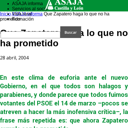
ASAJA informa
Servicios al socio
Inicio
ASAJA informa
Vida rural
Que Zapatero haga lo que no ha
prometido
Formación
Que Zapatero haga lo que no
ha prometido
28 abril, 2004
En este clima de euforia ante el nuevo
Gobierno, en el que todos son halagos y
parabienes, y donde parece que todos fuimos
votantes del PSOE el 14 de marzo –pocos se
atreven a hacer la más inofensiva crítica–, la
frase más repetida es: que ahora Zapatero