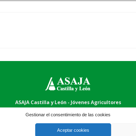
ASAJA Castilla y León - Jóvenes Agricultores
abel, nº 6 (bajo). CP 47015 Valladolid - España · Tel.: +34 983
Gestionar el consentimiento de las cookies
Aceptar cookies