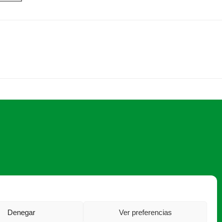
 472 350 ·
info@asajacyl.com
Denegar
Ver preferencias