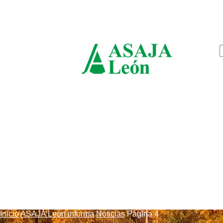
jueves, agosto 6, 2026
ASAJ
León
Inicio
ASAJA León informa
Noticias
Página 4