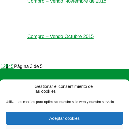
Compro – Vendo Noviembre de 2015
Compro – Vendo Octubre 2015
1
2
3
4
5
Página 3 de 5
Gestionar el consentimiento de
las cookies
Utilizamos cookies para optimizar nuestro sitio web y nuestro servicio.
ASAJA León - Jóvenes Agricultores
Paseo Salamanca, 1 bajo - 24009 León - España · Tel.: +34
Aceptar cookies
987 24 52 31 · Fax: +34 987 87 60 12 ·
asaja@asajaleon.com