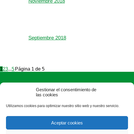
Noviembre 2018
Septiembre 2018
1
2
3
...
5
Página 1 de 5
Gestionar el consentimiento de
las cookies
Utilizamos cookies para optimizar nuestro sitio web y nuestro servicio.
ASAJA León - Jóvenes Agricultores
Paseo Salamanca, 1 bajo - 24009 León - España · Tel.: +34
Aceptar cookies
987 24 52 31 · Fax: +34 987 87 60 12 ·
asaja@asajaleon.com