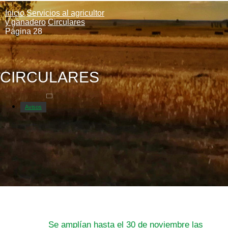
Inicio
Servicios al agricultor
y ganadero
Circulares
Página 28
CIRCULARES
Avisos
Se amplían hasta el 30 de noviembre las