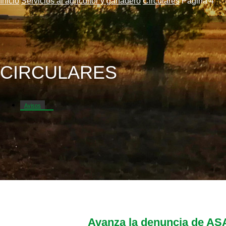
Inicio
Servicios al agricultor y ganadero
Circulares
Página 4
CIRCULARES
Avisos
Circulares
Cursos y jornadas
Lonjas y mercados
Mercadillo
Plazos y solicitudes
Avanza la denuncia de ASAJ