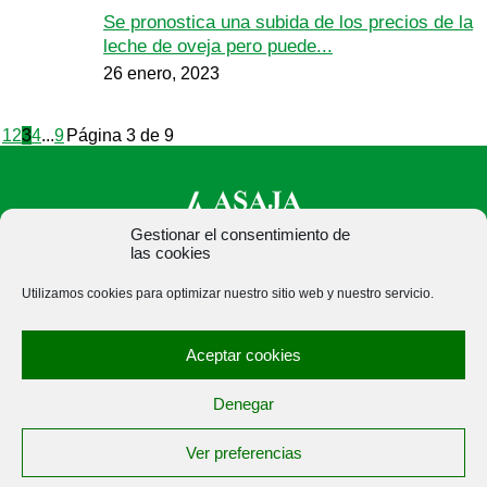
Se pronostica una subida de los precios de la
leche de oveja pero puede...
26 enero, 2023
1
2
3
4
...
9
Página 3 de 9
Gestionar el consentimiento de
las cookies
ASAJA Palencia - Jóvenes Agricultores
Utilizamos cookies para optimizar nuestro sitio web y nuestro servicio.
C/ Felipe Prieto, 8. Pza. Bigar Centro - 34001 Palencia -
España · Tel.: +34 979 752 344 ·
Aceptar cookies
asajapalencia@asajapalencia.com
Denegar
Ver preferencias
®
|
|
© Aviso Legal
|
Xolido
|