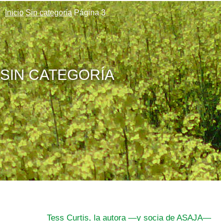
Inicio
Sin categoría
Página 3
SIN CATEGORÍA
Tess Curtis, la autora —y socia de ASAJA—