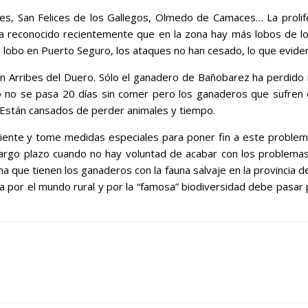
les, San Felices de los Gallegos, Olmedo de Camaces… La proli
 ha reconocido recientemente que en la zona hay más lobos de l
 lobo en Puerto Seguro, los ataques no han cesado, lo que eviden
 Arribes del Duero. Sólo el ganadero de Bañobarez ha perdido m
obo no se pasa 20 días sin comer pero los ganaderos que sufren
n. Están cansados de perder animales y tiempo.
liente y tome medidas especiales para poner fin a este problem
rgo plazo cuando no hay voluntad de acabar con los problemas a
 que tienen los ganaderos con la fauna salvaje en la provincia d
a por el mundo rural y por la “famosa” biodiversidad debe pasar 