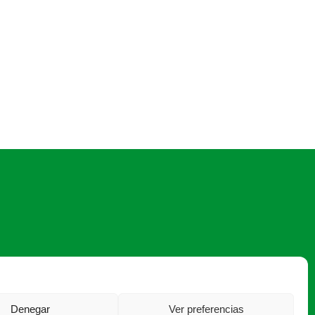
asaja@asajasalamanca.com
Denegar
Ver preferencias